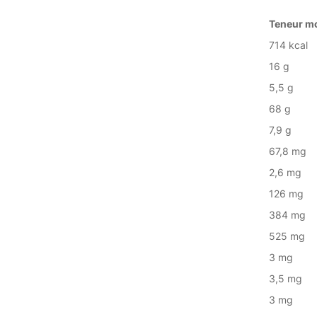
Teneur m
714 kcal
16 g
5,5 g
68 g
7,9 g
67,8 mg
2,6 mg
126 mg
384 mg
525 mg
3 mg
3,5 mg
3 mg