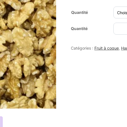
Quantité
quantit
Quantité
de
Cernea
Catégories :
Fruit à coque
,
Ha
de
Noix