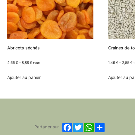
Abricots séchés
Graines de to
4,66
€
–
8,88
€
1,49
€
–
2,55
€
tvac
This
Ajouter au panier
Ajouter au pa
product
has
multiple
variants.
The
options
Facebook
Twitter
WhatsApp
Share
Partager sur
may