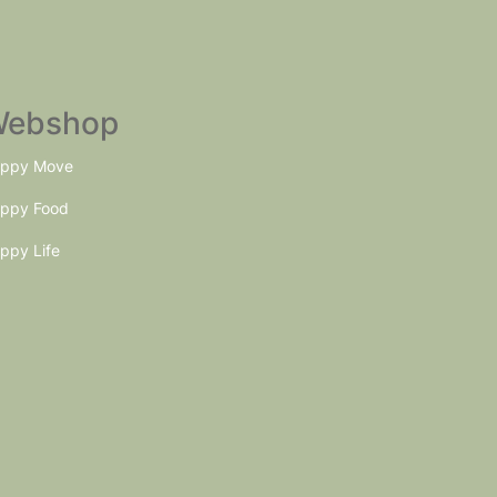
be
chosen
on
the
ebshop
product
ppy Move
page
ppy Food
ppy Life