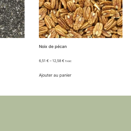
Noix de pécan
6,51
€
–
12,58
€
tvac
This
Ajouter au panier
product
has
multiple
variants.
The
options
may