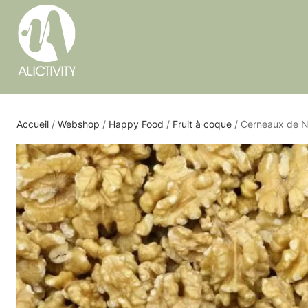
Accueil
/
Webshop
/
Happy Food
/
Fruit à coque
/ Cerneaux de N