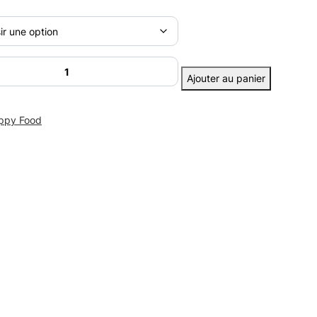
é
Ajouter au panier
ux
ppy Food