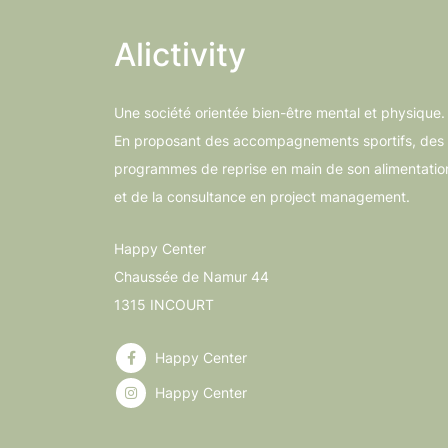
be
Alictivity
chosen
on
the
Une société orientée bien-être mental et physique.
product
En proposant des accompagnements sportifs, des
page
programmes de reprise en main de son alimentatio
et de la consultance en project management.
Happy Center
Chaussée de Namur 44
1315 INCOURT
Happy Center
Happy Center