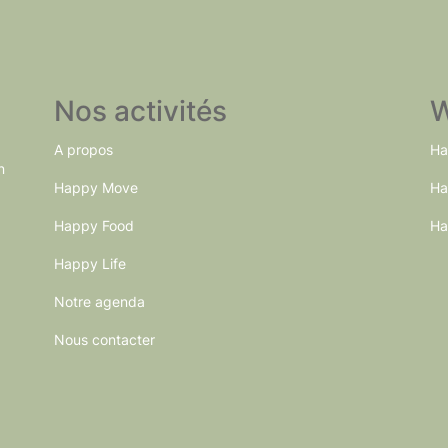
be
be
chosen
chosen
on
on
the
the
Nos activités
W
product
product
A propos
Ha
page
page
n
Happy Move
Ha
Happy Food
Ha
Happy Life
Notre agenda
Nous contacter